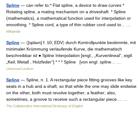
Spline
— can refer to:* Flat spline, a device to draw curves *
Rotating spline, a mating mechanism on a driveshaft. * Spline
(mathematics), a mathematical function used for interpolation or
smoothing. * Spline cord, a type of thin rubber cord used to… …
Wikipedia
Spline
— 〈[splaın] f. 10; EDV〉 durch Kontrollpunkte bestimmte, mit
minimaler Krümmung verlaufende Kurve, die mathematisch
beschreibbar ist ● Spline Interpolation [engl., „Kurvenlineal“, eigtl.
„Keil; Metall , Holzfeder“] * * * Spline [von engl. spline… …
Universal-Lexikon
Spline
— Spline, n. 1. A rectangular piece fitting grooves like key
seats in a hub and a shaft, so that while the one may slide endwise
on the other, both must revolve together; a feather; also,
sometimes, a groove to receive such a rectangular piece.… …
The Collaborative International Dictionary of English