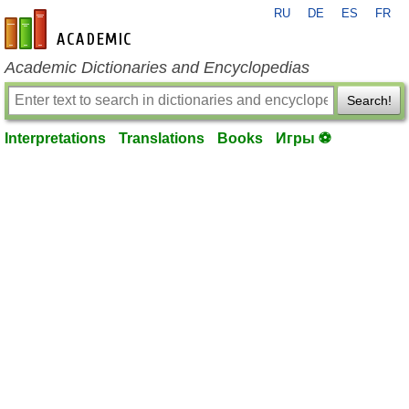
RU
DE
ES
FR
en-academic.com
Academic Dictionaries and Encyclopedias
Search!
Interpretations
Translations
Books
Игры ⚽