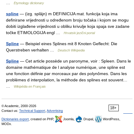
…
Etymology dictionary
spline
— (izg. splȃjn) m DEFINICIJA mat. funkcija koja ima
definirane vrijednosti u određenom broju točaka i kojom se mogu
dobiti izglađene vrijednosti u obliku krivulje koja spaja sve zadane
točke ETIMOLOGIJA engl …
Hrvatski jezični portal
Spline
— Beispiel eines Splines mit 8 Knoten Geflecht: Die
Querstreben verhalten …
Deutsch Wikipedia
Spline
— Cet article possède un paronyme, voir : Spleen. Dans le
domaine mathématique de l analyse numérique, une spline est
une fonction définie par morceaux par des polynômes. Dans les
problèmes d interpolation, la méthode des splines est souvent…
…
Wikipédia en Français
© Academic, 2000-2026
18+
Contact us:
Technical Support
,
Advertising
Dictionaries export
, created on PHP,
Joomla,
Drupal,
WordPress,
MODx.