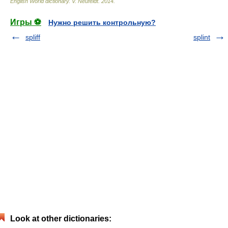
English World dictionary
.
V. Neufeldt
.
2014
.
Игры ⚽
Нужно решить контрольную?
spliff
splint
Look at other dictionaries: