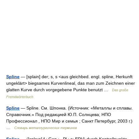
Spline
— [splain] der; s, s <aus gleichbed. engl. spline, Herkunft
ungeklärt> biegsames Kurvenlineal, das man zum Zeichnen einer
glatten Kurve durch vorgegebene Punkte benutzt …
Das große
Fremdwörterbuch
Spline
— Spline. См. Шпонка. (Источник: «Металлы и сплавы.
Справочник.» Под редакцией Ю.П. Солнцева; НПО
Профессионал , НПО Мир и семья ; Санкт Петербург, 2003 г.)
…
Словарь металлургических терминов