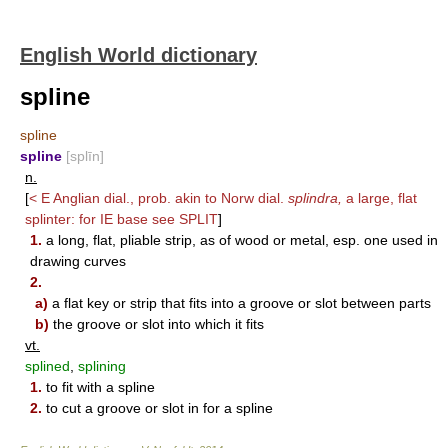
English World dictionary
spline
spline
spline
[splīn]
n.
[
< E Anglian dial., prob. akin to Norw dial.
splindra,
a large, flat
splinter: for IE base see
SPLIT
]
1.
a long, flat, pliable strip, as of wood or metal, esp. one used in
drawing curves
2.
a)
a flat key or strip that fits into a groove or slot between parts
b)
the groove or slot into which it fits
vt.
splined
,
splining
1.
to fit with a spline
2.
to cut a groove or slot in for a spline