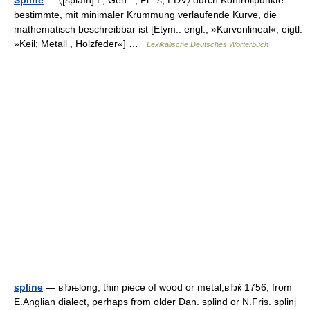
Spline
— 〈[splaın] f.; Gen.: , Pl.: s; EDV〉 durch Kontrollpunkte
bestimmte, mit minimaler Krümmung verlaufende Kurve, die
mathematisch beschreibbar ist [Etym.: engl., »Kurvenlineal«, eigtl.
»Keil; Metall , Holzfeder«] …
Lexikalische Deutsches Wörterbuch
spline
— вЂњlong, thin piece of wood or metal,вЂќ 1756, from
E.Anglian dialect, perhaps from older Dan. splind or N.Fris. splinj